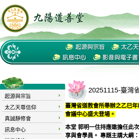
20251115-
起源與宗旨
臺灣省道教會所舉辦之乙巳年皈
太乙天尊信仰
會議中心盛大登場。
真誠靜修會
本堂 郭明一住持應邀擔任此
訊息中心
享與會學員。 專題主講大綱