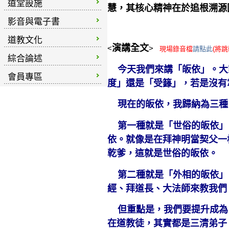
道堂設施
慧，其核心精神在於追根溯源
影音與電子書
道教文化
演講全文
<
>
現場錄音檔
請點此
(將跳
綜合論述
今天我們來講「皈依」。大
會員專區
度」還是「受籙」，若是沒有
現在的皈依，我歸納為三種
第一種就是「世俗的皈依」
依。就像是在拜神明當契父一
乾爹，這就是世俗的皈依。
第二種就是「外相的皈依」
經、拜道長、大法師來教我們
但重點是，我們要提升成為
在道教徒，其實都是三清弟子