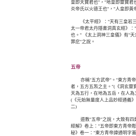
皇即天寶君也"，"地皇即靈寶君也
炎帝氏以火德王也"，"人皇即黃
《太平經》："天有三皇若三光
太一帝君太丹隱書洞真玄經》：
也。" 《太上洞神三皇儀》有"
罪戹"之說。
五帝
亦稱"五方武帝"。"東方青帝、
者，五方五炁之主。"(《洞玄靈
天為五行，在地為五岳，在人為
(《元始無量度人上品妙經通義
二)
道教"五帝"之說，大致有四類
經解》卷上："五帝即東方青帝
秘》卷一："東方青帝諱通明字