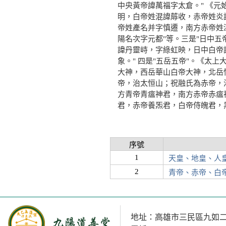
中央黃帝諱萬福字太倉。" 《
明，白帝姓混諱蓐收，赤帝姓炎
帝姓產名并字慎遷，南方赤帝姓
陽名次字元都"等。三是"日中五
諱丹靈峙，字綠虹映，日中白帝
象。" 四是"五岳五帝"。《太
大神，西岳華山白帝大神，北岳
帝，治太恒山；祝融氏為赤帝，
方青帝青瘟神君，南方赤帝赤瘟
君，赤帝養炁君，白帝侍魄君，
摘自 
序號
1
天皇、地皇、人
2
青帝、赤帝、白
地址：高雄市三民區九如二路