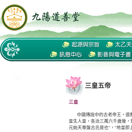
三皇五帝
三皇
中國傳說中的古老帝王，道教
皇生人皇，各治三萬六千歲後，
元始天尊盤古氏是也"，"地皇即