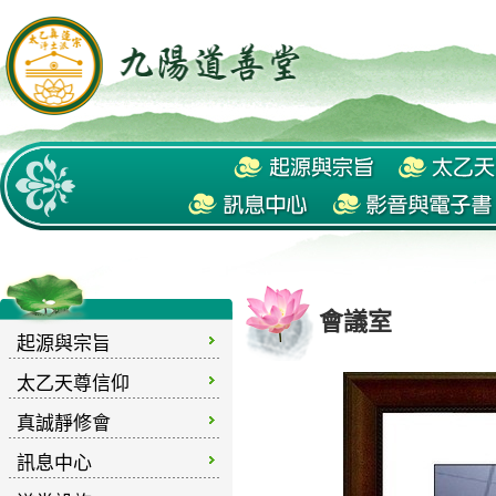
會議室
起源與宗旨
太乙天尊信仰
真誠靜修會
訊息中心