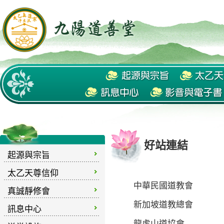
好站連結
起源與宗旨
太乙天尊信仰
中華民國道教會
真誠靜修會
新加坡道教總會
訊息中心
龍虎山道協會