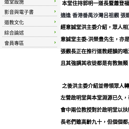
道堂設施
本堂住持郭明一道長暨蕭登福
影音與電子書
適逢 香港番禺沙灣呂祖觀 
道教文化
經意誠堂洪主委介紹，眾人相
綜合論述
意誠堂主委-洪榮豊先生，亦
會員專區
張觀長正在推行道教經韻的唱
且其強調其收徒都是有教無類，
之後洪主委介紹並
帶領眾人
左營啟明堂與本堂淵源已久
，
會中兩位教授對於啟明堂以扶
長老們雖高齡九十，但個個都