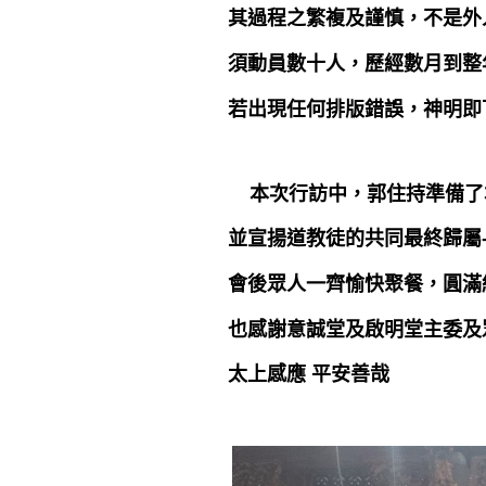
其過程之繁複及謹慎，不是外人
須動員數十人，歷經
數月到整
若出現任何排版錯誤，神明即
本次行訪中，郭
住持準備
了
並宣揚道教徒的共同最終歸屬
會後眾人一齊愉快聚餐，圓
也感謝意誠堂及啟明堂主委及
太上感應 平安善哉