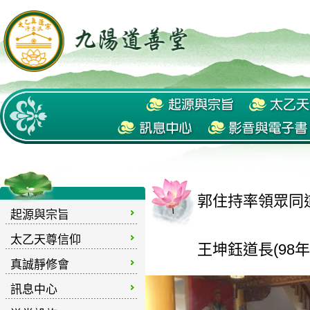
郭住持率領眾同
起源與宗旨
太乙天尊信仰
王坤鈺道長(98年
真誠靜修會
訊息中心