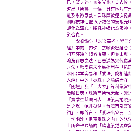
已。簾之外，無景光也。宣表後
道出「捲簾」一儀，具有區隔有
能及象徵意義。當珠簾被逐次捲
剎時被神仙聖境所散發的無限光
轉化為聖心，將凡神蛻化為陽神
道合真。
然從類似「珠簾高捲，翠箔
經》中的「黍珠」之喻緊密結合
相互輝映的超俗底蘊，但並未與
喻及存想之法，已普遍為宋代儀
之法，應當還未明顯運用在「捲
本即非常容易和「黍珠」說相連
人經》中的「黍珠」之喻結合在
「開壇」及「上大表」等科儀當
懸瞻日表，珠簾高捲現天顏。鸞
「寶黍空懸瞻日表，珠簾高捲現
是之說，絕非孤例。台灣南部靈
詞」，即首言，「黍珠出會開，
一切幽沈，俱預黍珠之內」的說
士所齊聲吟誦的「瑤壇簾捲現虛