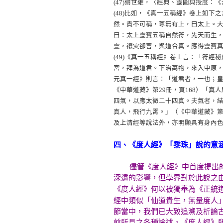
(47)
謝世維，〈經典、靈圖與授度：《
(48)
比如，《真一五稱經》卷上如下之
然。貴不可稱，尊無有上，曰太上。大
曰：太上靈寶五稱自然符，先天而生
靈，禳灾卻害，與道合真。應得靈寶真
(49)
《真一五稱經》卷上言：「符經秘
宮，拜為道君。下治萬物，來入中原，
元真一經》則言：「道君者，一也；
《中華道藏》第29冊，頁168）「
四氣，以應太微二十四真。夫氣者，
真人，飛行九霄。」（《中華道藏》第
及上清經等說法外，亦明顯具有身內
四、《度人經》「黍珠」說的意
儘管《度人經》中首度提出的「
深遠的影響，但學界對於此說之
《度人經》何以被獨奉為《正統道藏》
經中類似「仙道貴生，無量度人
節當中，我們已大致追溯及析論
前所見之各種論述，《度人經》