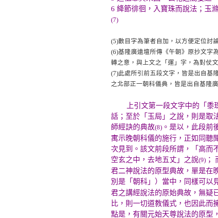
6 絳節徘徊，入寶珠而說法；玉
(7)
(5)
數目字為筆者自加，以方便定位討
(6)
基隆廣遠壇所傳《午朝》原抄文字
轉之意，與上文之「運」字，為對仗
(7)
此處所引前五段文字，皆是出自基
之北部正一朝科儀典，皆是出自基隆
上引文第一段文字中的「黍
話；至於「玉局」之說，則是取
師經訣的典故
。是以，此段前
(8)
寓示晚朝科儀的施行，正如同聽
次見到。該文前段所謂，「高而
空玄之中，去地五丈」之說
；
(9)
君二神說法的原型典故，單是在
別是「朝科」）當中，同樣可以見
君之講經說法的原始典故，無疑
比，則一切道教儀式，也因此而
點是，有關元始天尊說法的原型