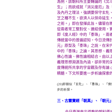
為例，該朝科所主要轉誦的《北
生」；而欲成就「消災度厄」及
及內丹之理法，強調要保守玄牝
芝之種不生，欲濟人以保命延生
之術。」即在發揮此旨。儘管在
從兩者常工整對仗、連結使用，
即《度人經》中的「黍珠」，兩
傳統當中的普遍認知，今日流傳
元」原型及「黍珠」之說，在宋
中的「黍珠」之論，其思想、義
佛心性論、佛性論相結合。由以
義理思想淵源及內涵，卻非常的
度傳統所共享的宇宙觀及存有論
(
精髓。下文所要進一步析論探索
(20)
即類似「玄牝」、「黍珠」、「佛
步的析探。
三、古靈寶經「朝真」、「朝元
今日臺灣南北道教的朝科儀式，