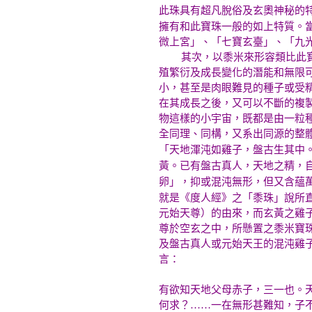
此珠具有超凡脫俗及玄奧神秘的
擁有和此寶珠一般的如上特質。
微上宮」、「七寶玄臺」、「九
其次，以黍米來形容類比此寶珠
殖繁衍及成長變化的潛能和無限
小，甚至是肉眼難見的種子或受
在其成長之後，又可以不斷的複
物這樣的小宇宙，既都是由一粒
全同理、同構，又系出同源的整
「天地渾沌如雞子，盤古生其中
黃。已有盤古真人，天地之精，
卵」，抑或混沌無形，但又含蘊
就是《度人經》之「黍珠」說所
元始天尊）的由來，而玄黃之雞
尊於空玄之中，所懸置之黍米寶
及盤古真人或元始天王的混沌雞
言：
有欲知天地父母赤子，三一也。
何求？……一在無形甚難知，子