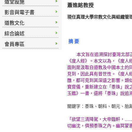
道堂設施
蕭進銘教授
影音與電子書
現任真理大學宗教文化與組織管
道教文化
綜合論述
摘 要
會員專區
本文旨在追溯探討臺灣北部
《度人經》。本文以為，《度人
面則是汲取自道教及中國本土的
見到，因此具有普世性。《度人
醮，都可見到其深遠之影響。類
寶齋儀，重新建立在「黍珠」說
玉鑑》一書，還將「黍珠」說追
關鍵字：黍珠、朝科、朝元、胎
「欲望三清降駕，大帝臨軒，…
切幽沈，俱預黍珠之內。幽冥蒙