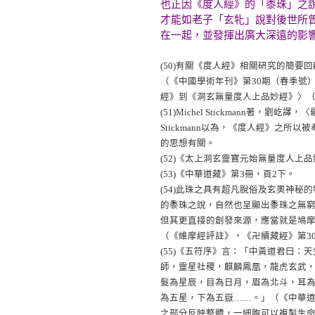
也正因《度人經》的「黍珠」之
才能如老子「玄牝」說對後世所
在一起，並發揮出廣大深遠的影
(50)
有關《度人經》相關研究的簡要回
（《中國學術年刊》第30期（春季號）
經》到《洞玄無量度人上品妙經》〉（《輔
(51)
Michel Stickmann著，
Stickmann以為，《度人經》之
的思想有關。
(52)
《太上洞玄靈寶元始無量度人上品
(53)
《中華道藏》第3冊，頁2下。
(54)
此珠之具有超凡脫俗及玄奧神秘的
的黍珠之說，自然也呈顯出黍珠之無
但其更直接的創發來源，應當就是鳩
（《維摩經評註》，《卍續藏經》第30
(55)
《五符序》言：「中黃道君曰：天
師，靈星社稷，麒麟鳳凰，龍虎玄武
髮為星辰，目為日月，眉為北斗，耳
為五星，下為五嶽……。」（《中華道
之部分反映整體，一細胞可以複製生