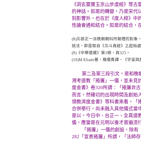
《洞玄靈寶玉京山步虛經》等古
的神話。如是的轉變，乃是宋代
刻影響外，也在於《度人經》中
性論會通和結合。如是的結合，
(8)
北部正一派晚朝朝科所朝禮的對象
說法，即是取自《北斗真經》之起始處
(9)
《中華道藏》第3冊，頁325。
(10)
M.Eliade著，楊儒賓譯，《宇宙
第二及第三段引文，是和晚
溯考道教「捲簾」一儀，並未見
度金書》卷320所謂：「捲簾非
而言，然確切的出現時間及創始
領教濟度金書》等科書來看，「
合併舉行，尚未融入其他儀式當
是以，今日中、台正一、全真道
儀，應當是在元明以後才普遍流
「捲簾」一儀的創設，除有
282「宣表捲簾」所謂，「法師