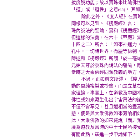
拔度脫功能；故以寶珠來比喻佛
「道」或「道性」之意
， 其
(65)
除此之外，《度人經》在寶珠比
同樣可以見到。《楞嚴經》言：
珠內說法的譬喻，實和《楞嚴經
但這樣的法義，在六十《華嚴》
十四之二〉所言：「如來神通力
孔中，一切諸世界，微塵等佛剎
陳述和《楞嚴經》所謂「於一毫
元始天尊於黍珠內說法的譬喻，
當時之大乘佛經同類教義的地方
不過，正如前文所述，《度人經
動的單純複製或抄襲，而是立基
家理論。事實上，在道教及中國
佛性或如來藏生化出宇宙萬法的
不僅不會罕見，甚且還相當的豐
態，便是與大乘佛教如來藏論相
此，大乘佛教的如來藏說（而非
廣為道教及當時的中土士民所接
有關此點，茲進一步申論如下。