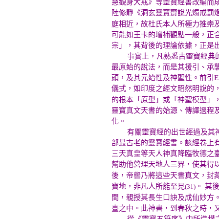
慧觀身大戒》等靈寶經書改編而
陸修靜《洞玄靈寶齋說光燭戒罰
庭相近，故杜氏本人所極力推崇
可能如王卡的增補觀點一般，正
宗」，其背後的理論依據，正是
事實上，凡熟悉古靈寶經典的人
最原始的說法，而是其援引、承
頭，及其元始性及神聖性。前引E
儀式，如印度之經文昭然明說的
的根本「原型」或「神聖模型」
靈寶真文天書的始源、傳譯過程
化。
有關靈寶經的出世經過及其神聖
部最古老的靈寶經書。該經卷上
三天真皇等天人神真降臨牧德之
幫助他營理天地人三界，使其得
後，帝嚳乃將這些天書真文，封
寶地，非凡人所能至見
。 其
(31)
間，親授其長生口訣及成仙妙方
臺之中。此神書，到春秋之時，