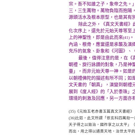
宗。吾不知誰之子，象帝之先。」
三，三生萬物。萬物負陰而抱陽
源頭活水及根本原型，也是其有
除此之外，《真文天書經》此文
化次序上，還先於元始天尊等至
上的神聖性，即是由此而來
。
(41)
內涵、根骨，應當還是承襲及演
充斥的氣象、卦象和《河圖》、
最後，值得注意的是，在《真文
朝禮、旋行詠讚的對象，乃是神
臺」，而非元始天尊一神。如是
以朝禮佛陀的描述有所不同；如
文天書的「朝真」，演變到朝禮
展到《度人經》的「入於黍珠」
環境的刺激及回應，另一方面亦
(35)
《元始五老赤書玉篇真文天書經》
(36)
比如，此文所謂「依玄科四萬劫一
天子得之以致治，國祚享之以太平」（
而出，用之得以通貫天地，治世太平