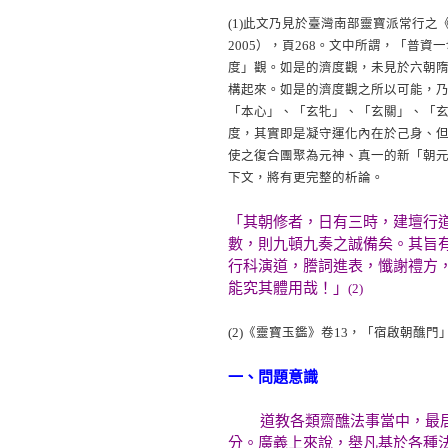
(1)
此文乃見於臺灣南部靈寶派常行之
2005），頁268。文中所謂，「
度」觀。如是的濟度觀，未見於六朝
構起來。如是的濟度觀之所以可能，
「本心」、「玄牝」、「玄關」、「
度，其實即是凝守運化內在於己身、
使之復合團聚為元神、真一的新「朝
下文，將有更完整的析論。
「其朝修者，日有三時，建壇行
數，則九頓九奏之誠備矣。其旨
行科演道，謄詞進表，懺謝禮方
能究其體用哉！」
(2)
(2)
《靈寶玉鑑》卷13，「宿啟朝醮門」
一、問題意識
道教各類齋醮法事當中，最
分。廣義上來說，舉凡基於各種