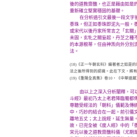
後的道教齋醮，也正是藉由如是
重新確立堅實穩固的基礎。
在分析過引文最後一段文字後，
黍珠，但正如黍珠即泥丸一般，
或宋代以後丹家所常言之「玄關
未固，玄牝之關妄起，丹芝之種
的本源根蒂，任由神炁向外分別
法。
(18)
《正一午朝玄科》編著者之如是的
法之後所得到的認識。此在下文，將
(19)
《重陽全真集》卷10，《中華道藏》
由以上之深入分析闡釋，可以發
斗經》最初乃太上老君降臨蜀都
尊聽受經法的「朝科」儀範及傳
中，巧妙的結合在一起。前引儀
離地五丈；太上說經，延生無量
故，已完全被《度人經》中的「
宋元以後之道教齋醮科儀（尤期