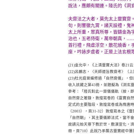
說法，應頗有關連。陸氏的《洞
夫齋法之大者，莫先太上靈寶齋
句，則響徹九霄，諸天設禮，鬼
太上所重，眾真所尊，皆鑄金為
治也，五老侍衛，萬帝朝真，…
首行禮，飛虛浮空，散花燒香，
座，吟詠步虛者，正是上法玄根
(21)
金允中，《上清靈寶大法》卷21云
(22)
呂鵬志，〈天師道旨教齋考〉（上篇
(23)
杜光庭曾編修過「自然齋儀」，但
收入該藏之第43冊，並題擬為《洞玄
參考：「陸氏對此一齋儀儀軌（按，
自然齋之著錄，敦煌寫卷的《靈寶自然
定式的主要階段，敦煌寫卷或為隋唐時
（2003），頁31-32）敦煌寫本
「自然朝」，其主要儀節法式，當不
故請元始天尊下教於世，敷演宣化，濟
冊，頁710）此說乃承襲古靈寶經中