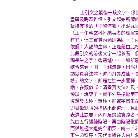
上引文之最後一段文字，係出自
豐碩及晦澀難懂。引文起始所謂
緊接其後的「玉滌流響，出泥丸
《正一午朝玄科》編著者的理解
有異，但其實質內涵則為同一；
依歸；人類的生命，正是藉由此
此段引文的前後文字一起參看，
賜長生之字。香爇爐中，一如所
結合來看，則「玉滌流響，出泥
顯露真身法體，進而飛昇成仙、
妙」的文字，即是在進一步闡釋
納，在類似《上清靈寶大法》及
煩瑣，說穿了，實不外乎逆返宇
復歸於太極、無極，抑或宇宙生
即畫龍點睛的指拈出此道理；見
表述此訣要。內丹及齋醮實踐者
能由五行返歸陰陽，再由陰陽復
而與無極大道完全相契、統一。
宙生命秩序。宋代齋醮在與內丹