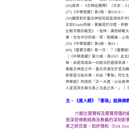
(56)
袁珂，《古神話選釋》（北京：人民
(57)
《中華道藏》第2冊，頁630上。
(58)
儘管對於盤古神話到底是源自於中
正如Eliade所論，實遍見於印度、伊
比較宗教的範型》，桂林：廣西師範大
維，也在中印的道、梵、胎藏論、心
(59)
《中華道藏》第4冊，頁61。
(60)
《靈寶玉鑑》卷一曰：「《靈寶經
（《中華道藏》第35冊，頁450）
珠，由是而成為一切經法的直接來源
像盤古神話之中，盤古亦源生於混沌
即使是元始天尊，亦由「黍珠」所化
神章經》所說的「正一大道，以出真帝
人是混洞太無元高上玉虛之炁。」（《
五、《度人經》「黍珠」說與佛
六朝古靈寶經及靈寶齋儀的創作
曾深受佛教經典及教義的深刻影
來之研究者，如許理和（Erik Zur