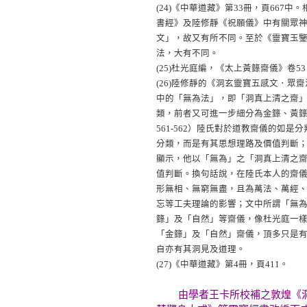
(24)
《中華道藏》第33冊，頁667
書經》及陸修靜《祝願儀》中有關眾
文」，故又有所不同。至於《靈寶玉
法，大有不同。
(25)
杜光庭編，《太上黃籙齋儀》卷53，
(26)
陸修靜的《洞玄靈寶五感文．眾齋
中的「無為法」，即「洞真上清之齋
類，前者又可進一步細分為金籙、黃籙
561-562）陸氏對於道教齋儀的
分類，而是有其思想理路及價值判斷
顯示，他以「無為」之「洞真上清之
值判斷。換句話說，在陸氏本人的齋
形無相、無窮無盡，且為萬法、萬經
忘等工夫理論的影響；文中所謂「無
籙」及「自然」等齋儀，像杜光庭一
「金籙」及「自然」齋儀，頂多只是
自亦有其洞見及道理。
(27)
《中華道藏》第4冊，頁411。
由學者王卡所校補之敦煌《洞玄