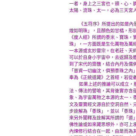
一者，身上之三宮也。頭、心、
太陽、流珠、太一，必為三天宮
《五符序》所提出的如是內景說
煌如明珠」，且顏色如甘橘，形
《度人經》所謂的黍米、寶珠，
珠」，一方面既是生化萬物及萬
一本源或玄妙靈宗。在老莊、天
可以於自身小宇宙中，去返歸及
到了宋代的齋醮，結合內丹及儒
「普資一切幽沈，俱預黍珠之內
奉為《正統道藏》之首經，若從
如果上述的推論可以成立，那麼
法、傳法的譬喻，其背後實亦含
象、為宇宙萬物之本源的太一、
文及靈寶經文源自於空洞自然、
步詮解為「黍珠」，並以「黍珠
來另外闡釋及詮解其所謂的「道
佛性論或如來藏思想外，亦可上
內煉修行結合在一起，由是而為