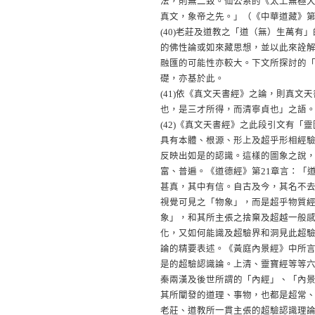
法，則無二致。仙公系的《太上無極
真文，象帝之先。」（《中華道藏》第
(40)
老莊及道教之「道（無）生萬有」
的佛性論或如來藏思想，並以此來詮
融匯的可能性亦較大。下文所探討的
礎，亦基於此。
(41)
依《真文天書經》之論，則真文天
也，是三才所得，而清寧貞也」之語。
(42)
《真文天書經》之此段引文有「靈
具有本體、根源、形上及超乎形相經
反映出如是的認識。這樣的圖象之說
富、普遍。《道德經》第21章言：「
甚真，其中有信。自古及今，其名不
視覺可見之「物象」，而是超乎物質
象」，和其所主張之捨棄及超越一般
化，又如何能識及超驗界和洞見此超
論的精要表述。《黃庭內景經》中所
是的超驗認識論。上清、靈寶經等等
秦兩漢及後世所謂的「內經」、「內
其所闡發的道理、事物，也都是超常
老莊、道教所一貫主張的超驗認識理