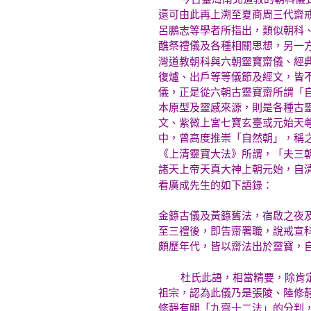
還可由此再上溯至夏商周三代齋
呂鵬志等學者所指出，類似朝科
醮祭禮儀及各種相關思想，另一
灣道教朝科與六朝靈寶齋儀、經
復爐、出戶等等儀節及經文，皆
儀，正是從六朝古靈寶齋所謂「
本原型及靈感來源，則是各種古
文、紫微上宮七寶玄臺或元始天
中，曾高度推崇「自然朝」，稱
《上清靈寶大法》所謂，「夫三
諸天上帝天真大神上朝元始，自
看廣成先生的如下語錄：
金籙古儀及黃籙舊法，宿啟之夜
至三禮後，即告齋署職，說戒宣
頗歷年代，皆以齋法出於靈寶，
杜氏此語，相當精要，除肯定「
祖宗，認為此儀乃是張陵、陸修
修靜有關「九齋十二法」的分判