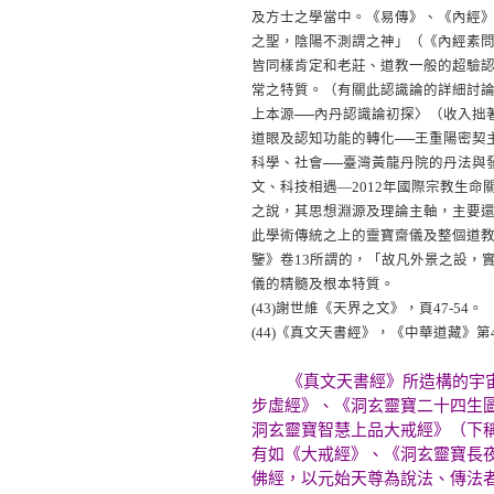
及方士之學當中。《易傳》、《內經
之聖，陰陽不測謂之神」（《內經素
皆同樣肯定和老莊、道教一般的超驗
常之特質。（有關此認識論的詳細討論
上本源──內丹認識論初探〉（收入拙著
道眼及認知功能的轉化──王重陽密契主
科學、社會──臺灣黃龍丹院的丹法與發
文、科技相遇—2012年國際宗教生
之說，其思想淵源及理論主軸，主要
此學術傳統之上的靈寶齋儀及整個道
鑒》卷13所謂的，「故凡外景之設，
儀的精髓及根本特質。
(43)
謝世維《天界之文》，頁47-54。
(44)
《真文天書經》，《中華道藏》第
《真文天書經》所造構的宇宙生
步虛經》、《洞玄靈寶二十四生
洞玄靈寶智慧上品大戒經》（下
有如《大戒經》、《洞玄靈寶長
佛經，以元始天尊為說法、傳法