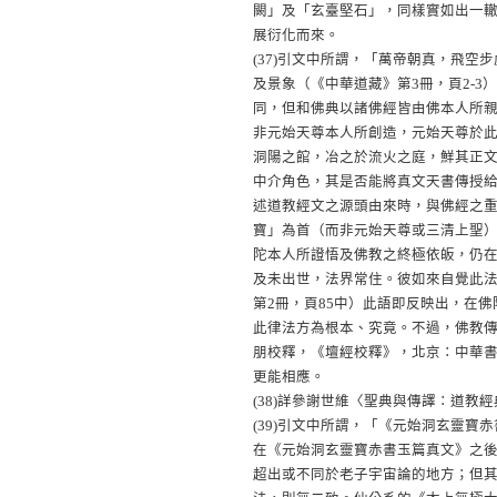
闕」及「玄臺堅石」，同樣實如出一
展衍化而來。
(37)
引文中所謂，「萬帝朝真，飛空步
及景象（《中華道藏》第3冊，頁2-
同，但和佛典以諸佛經皆由佛本人所
非元始天尊本人所創造，元始天尊於
洞陽之館，冶之於流火之庭，鮮其正
中介角色，其是否能將真文天書傳授
述道教經文之源頭由來時，與佛經之
寶」為首（而非元始天尊或三清上聖
陀本人所證悟及佛教之終極依皈，仍
及未出世，法界常住。彼如來自覺此
第2冊，頁85中）此語即反映出，在
此律法方為根本、究竟。不過，佛教
朋校釋，《壇經校釋》，北京：中華書
更能相應。
(38)
詳參謝世維〈聖典與傳譯：道教經
(39)
引文中所謂，「《元始洞玄靈寶赤
在《元始洞玄靈寶赤書玉篇真文》之
超出或不同於老子宇宙論的地方；但