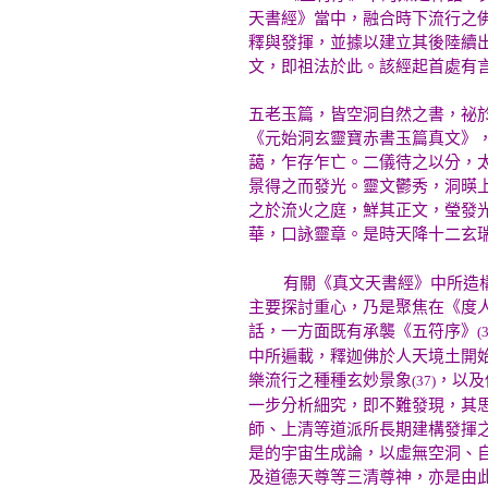
天書經》當中，融合時下流行之
釋與發揮，並據以建立其後陸續
文，即祖法於此。該經起首處有
五老玉篇，皆空洞自然之書，祕
《元始洞玄靈寶赤書玉篇真文》
藹，乍存乍亡。二儀待之以分，
景得之而發光。靈文鬱秀，洞暎
之於流火之庭，鮮其正文，瑩發
華，口詠靈章。是時天降十二玄
有關《真文天書經》中所造構之
主要探討重心，乃是聚焦在《度
話，一方面既有承襲《五符序》
(
中所遍載，釋迦佛於人天境土開
樂流行之種種玄妙景象
，以及
(37)
一步分析細究，即不難發現，其
師、上清等道派所長期建構發揮
是的宇宙生成論，以虛無空洞、
及道德天尊等三清尊神，亦是由