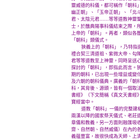
靈威德的科儀，都可稱作「朝科
幽正朝」、「玉帝正朝」、「北
君、太陰元君……等等道教神靈
士，於醮典陽事科儀結束之際，
上帝的「朝科」。再者，類似各
「朝科」類儀式。
狹義上的「朝科」，乃特指道士
禮合契三清道祖、紫微大帝、勾
君等等道教至上神靈，同時呈送
探討的「朝科」，即指此而言。
期的朝科，已出現一些增益或變
及六朝的朝科儀典。廣義的「朝
科，其背後、源頭，皆有一個取
書經》（下文簡稱《真文天書經
寶經當中。
道教「朝科」一儀的完整建構，
兩漢以降的國家祭天儀式、老莊
章儀和教義，另一方面則融匯吸
齋、自然朝、自然威儀）在內的
義蘊豐富，故很快成為天師、上