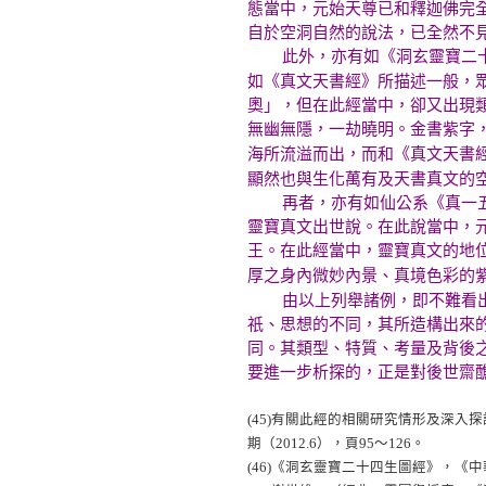
態當中，元始天尊已和釋迦佛完
自於空洞自然的說法，已全然不
此外，亦有如《洞玄靈寶二十
如《真文天書經》所描述一般，
奧」，但在此經當中，卻又出現
無幽無隱，一劫曉明。金書紫字
海所流溢而出，而和《真文天書
顯然也與生化萬有及天書真文的
再者，亦有如仙公系《真一五稱
靈寶真文出世說。在此說當中，
王。在此經當中，靈寶真文的地
厚之身內微妙內景、真境色彩的
由以上列舉諸例，即不難看出，
祇、思想的不同，其所造構出來
同。其類型、特質、考量及背後
要進一步析探的，正是對後世齋
(45)
有關此經的相關研究情形及深入探
期（2012.6），頁95～126。
(46)
《洞玄靈寶二十四生圖經》，《中華