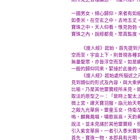
一國男女，傾心歸仰，來者有如
如黍米，在空玄之中，去地五丈
寶珠之中。天人仰看，惟見勃勃
寶珠之內，說經都竟，眾真監度
《度人經》起始，首先提到元始
空而至，宇宙上下，則普現各種
無量聖眾，亦皆浮空而至。如是
一般的歸仰同來。緊接於此後的
《度人經》起始處所描述之元始
見到類似的形式及內容，與大乘
比喻，乃是其他靈寶經所未見。
取法的原型之一：「是時上聖太
微上宮，建天寶羽服，詣元始天
之殿九光華房。靈童玉女，侍衛
嗚，麟舞鳳唱，嘯歌邕邕。天鈞
說法，並未見諸於其他靈寶經，
引入紫宮華房，一者引入黍米寶
首先，寶珠一物，本即具有光明