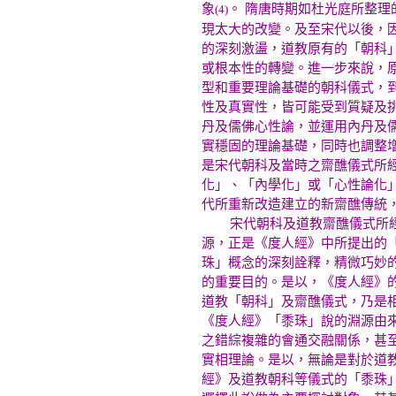
象
。 隋唐時期如杜光庭所整
(4)
現太大的改變。及至宋代以後，
的深刻激盪，道教原有的「朝科
或根本性的轉變。進一步來說，
型和重要理論基礎的朝科儀式，
性及真實性，皆可能受到質疑及
丹及儒佛心性論，並運用內丹及
實穩固的理論基礎，同時也調整
是宋代朝科及當時之齋醮儀式所
化」、「內學化」或「心性論化
代所重新改造建立的新齋醮傳統
宋代朝科及道教齋醮儀式所經歷
源，正是《度人經》中所提出的
珠」概念的深刻詮釋，精微巧妙
的重要目的。是以，《度人經》
道教「朝科」及齋醮儀式，乃是
《度人經》「黍珠」說的淵源由
之錯綜複雜的會通交融關係，甚
實相理論。是以，無論是對於道
經》及道教朝科等儀式的「黍珠