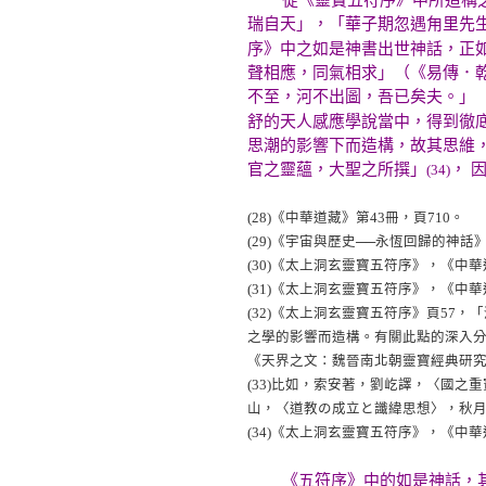
從《靈寶五符序》中所造構之天
瑞自天」，「華子期忽遇甪里先
序》中之如是神書出世神話，正
聲相應，同氣相求」（《易傳．
不至，河不出圖，吾已矣夫。」
舒的天人感應學說當中，得到徹
思潮的影響下而造構，故其思維
官之靈蘊，大聖之所撰」
， 
(34)
(28)
《中華道藏》第43冊，頁710。
(29)
《宇宙與歷史──永恆回歸的神話》
(30)
《太上洞玄靈寶五符序》，《中華道
(31)
《太上洞玄靈寶五符序》，《中華道
(32)
《太上洞玄靈寶五符序》頁57，
之學的影響而造構。有關此點的深入
《天界之文：魏晉南北朝靈寶經典研究》
(33)
比如，索安著，劉屹譯，〈國之重寶與
山，〈道教の成立と讖緯思想〉，秋月觀
(34)
《太上洞玄靈寶五符序》，《中華道
《五符序》中的如是神話，其後