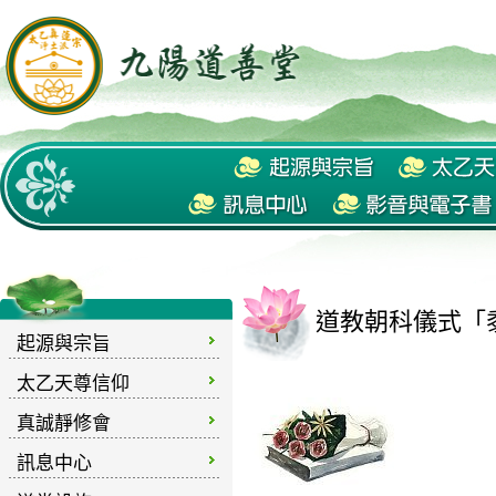
道教朝科儀式「黍
起源與宗旨
太乙天尊信仰
真誠靜修會
訊息中心