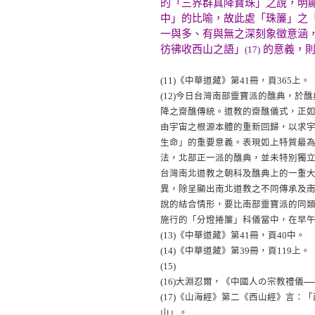
的「三界群真降寶珠」之說，明
中」的比喻，故此處「珠簾」之
一與多、有與無之深刻象徵意涵
彷彿收西山之語」
的意義，則
(17)
(11)
《中華道藏》第41冊，頁365上。
(12)
今日台灣南部靈寶派的醮典，於醮
降之齋醮傳統。道教的齋醮儀式，正
由宇宙之根源本體的重新回歸，以求宇宙之更
生命」的重要意義。表現如上特質最
法，北部正一派的醮典，並未特別獨
台灣南北道教之朝科及醮典上的一重大差
異，除呈顯出南北道教之不同傳承及
說的結合情形，要比南部靈寶派的同
施行的「分燈捲簾」科儀當中，在早
(13)
《中華道藏》第41冊，頁40中。
(14)
《中華道藏》第39冊，頁119上。
(15)
(16)
大淵忍爾，《中國人の宗教禮儀──
(17)
《山海經》第二《西山經》言：「
山」。