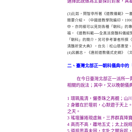
選擇此說做為主要探討對象，其
(3)
比如，閔智亭所著《道教儀範》一
簡要介紹。（中國道教學院編印，199
中，亦同樣可以見到各種「朝科」的專門
福，《道教科範──全真派齋醮科儀縱覽
「朝科」的簡介，另可參考筆者所撰〈
清醮祈安大典》，台北：松山慈惠堂、中華
(4)
呂鵬志，《唐前道教儀式史綱》（北
二、臺灣北部正一朝科儀典中的
在今日臺灣北部正一派所一
相關的說法；其中，又以晚朝儀
1 環珮風清，儼黍珠之再覩；山
2 身雖在於壇前，心默遊于天上
之天。
3 瑤壇簾捲現虛無，三界群真降
4 高而不高，離地五丈；太上說
5 道祖思真未固，玄牝之關妄起