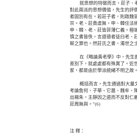
就思想的特徵而言，莊子、老子
對此兩派的思想價值，先生的評
者固別有在。若莊子者，則啟魏
宗。老、莊貴虛無，申、韓任法
申、韓、老、莊皆菲薄仁義。極
慎之書皆佚，言道德者徒曰老、
察之罪也。然莊氏之書，濁世之士
在《略論黃老學》中，先生進一
差別下，就處處都有殊異了。近
家，都是由於學派統緒不明之故。” 
概括而言，先生通過對大量文獻
考論詹何、子華、它囂、魏牟、陳
出楊朱，主靜因之道而不反對仁
莊周無與。”(6)
注 釋：