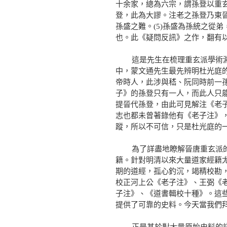
十余家，總為六宗，謂孫登以重
登，此為大謬。注老之孫登乃東
孫盛之難。(5)孫盛為孫統之從
也。此《疑問反訊》之作，翻有以
這是先生在梳理重玄派學術淵源
中，蒙文通先生最先辨明杜光庭
帝時人，此涉與嵇、阮同時前一
子》的孫登只有一人，而此人只
提晉代孫登，由此可見解注《老
志也都未曾著錄他有《老子注》
蹤，所以不可信，只是杜光庭的一
為了詳盡地瞭解晉唐重玄派的面
籍。針對明清以來大量道家經籍
期的道經，孤心釣沉，竭精校勘
校正河上公《老子注》、王弼《
子注》、《道書輯校十種》。這
提供了可靠的史料。今天當我們
正是基於對大量原始史料的詳盡