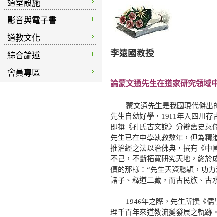
道堂設施
影音與電子書
道教文化
李遠國教授
綜合論述
會員專區
論蒙文通先生在道家研究領域
蒙文通先生是我國現代傑出的歷史
先生自幼好學，1911年入四川
即撰《孔氏古文說》分辯舊史與儒
先生已在中學執教數年，但為精
推治經之法以治佛典，撰有《中
不己，不斷拓寬研究天地，終於
價的那樣：“先生天資聰穎，功
諸子、釋道二藏，而古民族、古水
1946年之際，先生所撰《儒
理千百年來道教流變發展之軌跡