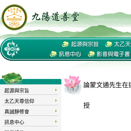
論蒙文通先生在道
起源與宗旨
太乙天尊信仰
授
真誠靜修會
訊息中心