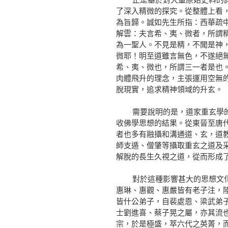
了深入精微的探究。從整體上看
為旨歸。誠如先生所指：西華疏
解雲：夫言希、夷、微者，所謂
為一聖人。不見是精，不聞是神
微耶！明至道雖言無色，不遂絕
希、夷、微也，所謂三一者是也。
肉體飛升的理念，主張運用空無
脫現實，追求精神領域的升玄。
需要說明的是，道家重玄學的產
收佛學思想的結果。從東晉至唐
者也多有融攝和溝通道、玄，道
師支遁、僧肇等攝取重玄之道及
解脫的長生久視之道，從而形成
對於這種影響甚大的思想文化傾
惠琳、惠觀、惠嚴皆有老子注，
皆什公弟子，自裴處恩、梁武弟
士劉進喜、蔡子晃之屬，亦其流
宗，於是極盛，萃六代之英菁，而