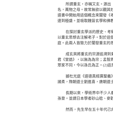
所謂重玄，亦稱又玄。源出《老
名，萬物之母。故常無欲以觀其
道書中開始用這個概念來闡發《
達到極盛。並吸取魏晉玄學和佛
在探討重玄學派的歷史、考察其
以重玄思想去注解老子。對於這
庭。此兩人皆致力於闡發重玄的
成玄英將重玄的宗源追溯到東晉
君《堂誥》，以無為為宗；孟智
眾家不同，今以孫氏為正。(2)
據杜光庭《道德真經廣聖義》卷
諸柔，隋朝道士劉進喜，唐朝道士
長期以來，學術界中不少人都忽
孫登。並謂日本學者砂山稔、麥穀
然而，先生早在五十年代己非常