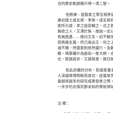
合的歷史軌跡揭示得一清二楚。
他將佛、道兩家之學互相參証，
唐初道士成玄英、李榮。成玄英
家所引成、李之說裒輯之，合之
無欲之人，又滯於無，故說一玄
有無既遣……故曰又玄。初不解
而再振玄風，然己高出王、何之
滅不聞，然道家則依然盛行，及
概。鳩摩羅什為般若一家大師，
也，既損其非，又損其是，故曰損
如此詳盡的分析，對道家重玄學
人深感條理明晰而肯切，這當是
當越來越多的研究成果發表之際
一步步的去探究那未知的學術領
注 釋：