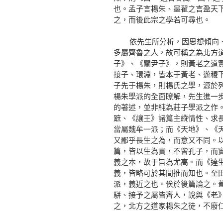
也。孟子言楊朱、墨翟之言盈天
之，而後此宗之學若可尋也。
依先生所分析，因思想傾向、地
多屬齊魯之人，故可稱之為北方
子》、《關尹子》，則黃老之道
接子、環淵，皆本于黃老、遊稷下
子先于楊朱，則楊氏之學，源於
楊朱學派的全面瞭解，先生進一
的著述，並非純為莊子學派之作
蹠、《讓王》諸篇主縱情性、求
當屬魏牟一派；而《天地》、《
又鄙乎長生之為，而意又不同。
篇，皆以生為貴，不訾孔子，而
義之本，故于旨為尤高。而《達
義，皆略可於其間推而知也。至
派，義近之也。俟於後篇論之。
駢、接予之屬皆齊人，說與《老
之，北方之道家楊朱之徒，不廢