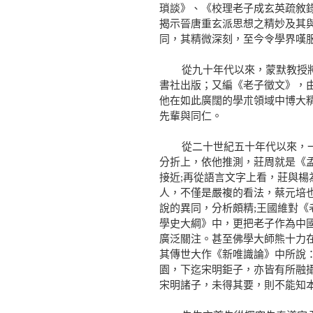
瑣談》、《校理老子成玄英疏敘
揭示晉唐重玄派思想之精妙及其
同，其精微深刻，至今令學界嘆
從九十年代以來，蒙默教授將先
書社出版；又編《老子徵文》，
他在如此廣闊的學朮領域中博大
先輩與同仁。
從二十世紀五十年代以來，一些
分折上，依他推測，莊周就是《
接近;再從語言文字上看，莊與
人，不僅是嚴複的看法，蔡元培
說的異同，分析頗精;王國維對《
學史大綱》中，更把老子作為中
廣泛關注。甚至佛學大師熊十力
其傳世大作《新唯識論》中所說
園，下迄宋明鉅子，亦皆有所融攝
宋明諸子，未得其要，則不能知本