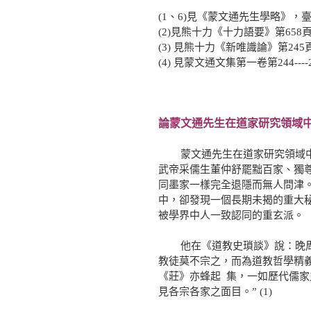
(1、6)見《蒙文通先生學略》，
(2)見熊十力《十力語要》第658
(3) 見熊十力《新唯識論》第245
(4) 見蒙文通文集第一卷第244--
論蒙文通先生在道家研究領域中
蒙文通先生在道家研究領域中涉
武帝采儒生董仲舒罷黜百家、獨
同墨家一樣完全退隱而無人問津
中，卻發現一個長期未揭的重大
被學界中人一致認同的重玄派。
他在《道教史瑣談》說：晚周以
教徒莫不宗之，而為道教哲學精
《莊》亦蜂起 集，一如歷代儒
見各宗各家之面目。” (1)