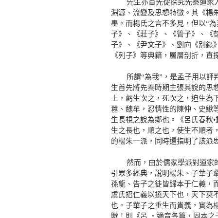
先生亦首先從探究先秦道家入手
淵源、流變及思想特徵。其《楊
墨。而楊氏之言不多見，但以“
子》、《莊子》、《管子》、《
子》、《尹文子》、劉向《別錄
《列子》等典籍，層層剖折，直
所謂“為我”，是孟子用以評判
生首先將先秦時期主張其說的思想
上，虧生次之，死次之，迫生為
囂、魏牟，忍情性的陳仲、史鰍
生長視之說為鄰也。《呂氏春秋•
生之長也，順之也，使生不順者
的楊朱一派，同時還指明了該派
然而，由於儒家學派對道家的固
引眾多經典，說明楊朱、子華子
孫龍、告子之徒皆歸本于仁義，
虞氏招仁義以撓天下也，天下莫
也。子華子之重生而貴義，實為
歟！則《呂 ‧適音各篇，固本