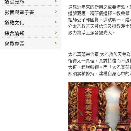
道堂設施
道教近年來的新興之重要流派，起源
影音與電子書
道號藏應，精研儒道釋三教典籍
祖師公子郭國賢，道號明一，繼
道教文化
介太乙救苦天尊信仰及道教淨土
致力將淨土派發揚光大。
綜合論述
會員專區
太乙真蓮宗信奉 太乙救苦天尊
悟得太一真理，真誠持信而不退
大道，超脫輪迴。而「太乙真蓮
即須累積修持，建構自身心中的