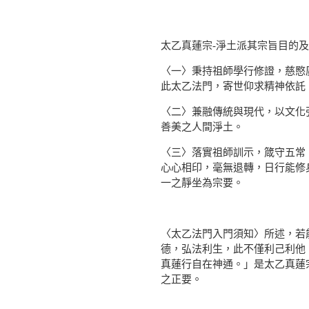
太乙真蓮宗-淨土派其宗旨目的
〈一〉秉持祖師學行修證，慈愍
此太乙法門，寄世仰求精神依託
〈二〉兼融傳統與現代，以文化
善美之人間淨土。
〈三〉落實祖師訓示，箴守五常
心心相印，毫無退轉，日行能修
一之靜坐為宗要。
〈太乙法門入門須知〉所述，若
德，弘法利生，此不僅利己利他
真蓮行自在神通。」是太乙真蓮
之正要。