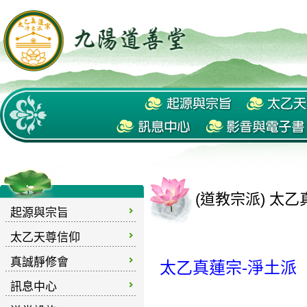
(道教宗派) 太
起源與宗旨
太乙天尊信仰
真誠靜修會
太乙真蓮宗-淨土派
訊息中心