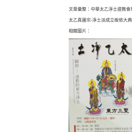
文章彙整：中華太乙淨土道教會
太乙真蓮宗-淨土派成立皈依大典
相關圖片：