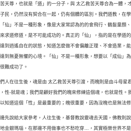
苦天尊，也就是「道」的一分子，與 太乙救苦天尊合為一體，
子民，仍然沒有契合在一起，仍有個體的區別。我們道教，在學
「仙」不是一種形象，像是大家常認為的的會飛行、鶴髮童顏、
來求道修道，是不可能成功的。真正的「仙」，指的是在學道的
達到逍遙自在的狀態，知道怎麼做不會偏離正理、不會造業，能
達到無憂無懼的心境。「仙」不是一種形象，想要以「成仙」為
很難成功了。
人在往生後，魂是由 太乙救苦天尊引渡，而魄則是由斗母星君
，性-就是魂；我們是顧好我們的魄來修練這個魂，也就是性。
以知道這個「性」是最重要的；魄很重要，因為沒魄也是無法修
先說給大家參考，人往生後，基督教說靈魂去天國，佛教則說
地金銀瑪瑙，在那邊不用做事也不愁吃穿…，其實極樂世界不是