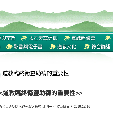
道教臨終衛靈助禱的重要性
<道教臨終衛靈助禱的重要性>>
救苦天尊聖誕祝嘏三獻大禮後 郭明一 住持演講文 ）2018.12.16