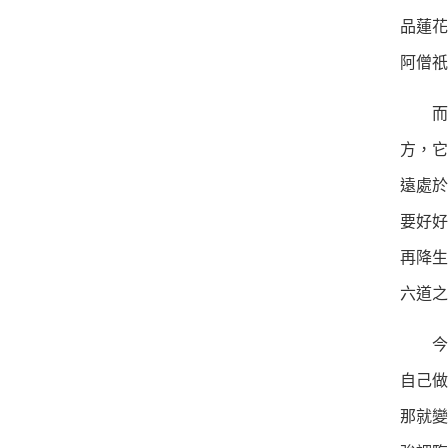
品蓮花
阿僧祇
而道
方，它
遠處於
要好好
再降生
六道之
今天
自己做
那就變