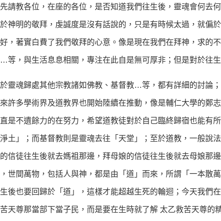
先請教各位，在座的各位，是否知道我們往生後，靈魂會何去何
於神明的敬拜，虔誠度是沒有話說的，只是有時候太過，就偏於
好，著實白費了我們敬拜的心意。像是現在我們在拜神，求的不
錢…等，與生活息息相關，專注在此自是無可厚非；但是對於往
靈魂歸處其他宗教諸如佛教、基督教…等，都有詳細的討論；
來許多學術界及道教界也開始陸續在推動，像是輔仁大學的鄭志
直是不遺餘力的在努力，希望道教徒對於自己臨終歸宿也能有所
淨土」；而基督教則是靈魂去往「天堂」；至於道教，一般說法
的信徒往生後就去媽祖那邊，拜母娘的信徒往生後就去母娘那邊
，世間萬物，包括人與神，都是由「道」而來，所謂「一本散萬
生後也要回歸於「道」，這樣才能超越生死的輪迴；今天我們在
苦天尊那當部下當子民，而是要在生時就了解 太乙救苦天尊的