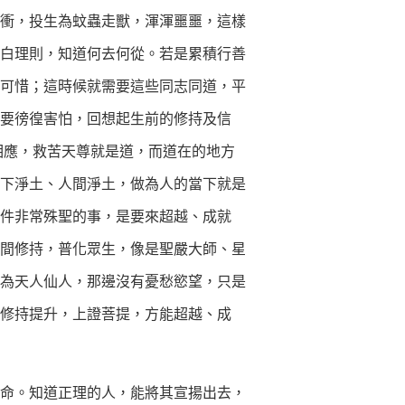
衝，投生為蚊蟲走獸，渾渾噩噩，這樣
白理則，知道何去何從。若是累積行善
可惜；這時候就需要這些同志同道，平
不要徬徨害怕，回想起生前的修持及信
相應，救苦天尊就是道，而道在的地方
下淨土、人間淨土，做為人的當下就是
一件非常殊聖的事，是要來超越、成就
間修持，普化眾生，像是聖嚴大師、星
為天人仙人，那邊沒有憂愁慾望，只是
的修持提升，上證菩提，方能超越、成
命。知道正理的人，能將其宣揚出去，