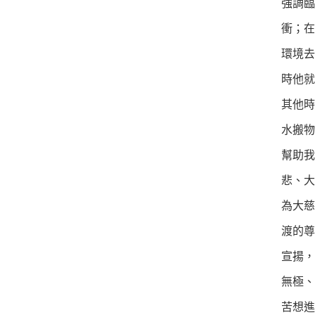
強調臨
衝；在
環境去
時他就
其他時
水搬物
幫助
悲、大
為大慈
渡的尊
宣揚，
無極、
苦想進