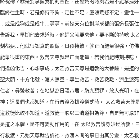
終祝禱？就是要掌握我們的靈性，在臨終的時刻若是不能掌握好
臨終往生時，若是修持不夠、定性不足，靈魂驚疑不定，靈性一
…或是成狗或是成牛…等等。前幾天有位對岸成都的張道長張住
告訴我，早期他去求道時，他師父就要求他，要不斷的持唸 太
刻都要…他就很認真的照做，日夜持續，就正面能量很強，仿佛
能舉很重的東西。救苦天尊就是正面能量，若我們能時刻持唸，
我們逢凶化吉、心想事成；太乙救苦天尊是道教的大菩薩，是道
聖大願、十方化號、渡人無量、尋生救苦、救苦救難、濟生渡死
仁者，尋聲救苦；在地獄為日曜帝君，騎九頭獅，放大光明，在
神；道長們也都知道，在行普渡及拔渡儀式時， 太乙救苦天尊
道教徒比較不知道。道教徒一般以三清道祖為尊，自是無可厚非
是道之本體，是不可變動作用的，在 太以救苦護身妙經所敘，
行救渡，元始天尊就告訴祂，救渡人間的事已由其分靈，太乙救