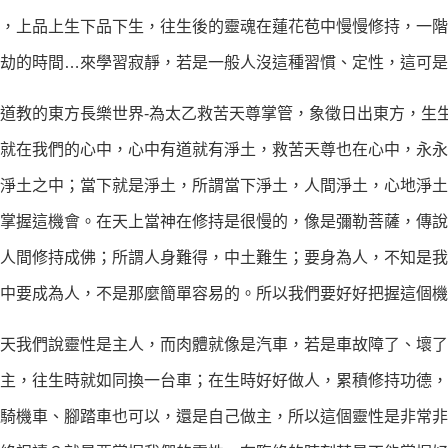
，上品上生下品下生，往生後的靈魂在蓮花苞中慢慢修持，一階
劫的時間…來學習寂靜，若是一般人沒這種習慣、定性，這可是
教的東方長樂世界-為太乙救苦天尊掌管，象徵日出東方，生生
就在我們的心中，心中有道就有淨土，救苦天尊也在心中，永永
淨土之中；當下就是淨土，所謂當下淨土，人間淨土，心地淨土
掌握這機會。在天上當神在修持是很慢的，像是彌勒菩薩，傳說
人間修持成佛；所謂人身難得，中土難生；要身為人，不知是我
中要成為人，不是那麼簡單容易的。所以我們要好好把握這個機
我們說靈性是主人，而肉體就像是汽車，若是車故障了、壞了
主，往生時就如同換一台車；在生時好好做人，累積修持功德，
騎機車、腳踏車也可以，還是自己做主，所以這個靈性是非常非