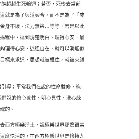
才能超越生死輪迴；若否，死後去當部
道就是為了與道契合，而不是為了「成
金身不壞、法力無邊…等等，若是以此
過程中，達到清楚明白、理得心安，最
夠理得心安，逍遙自在，就可以消遙似
目標來求道，思想就被框住，就被束縛
引導；平常我們在說的性命雙修，魄-
我們說的修心養性、明心見性、洗心練
魂的。
去西方極樂淨土，說極樂世界那邊很美
這麼快活的，在西方極樂世界是修持九