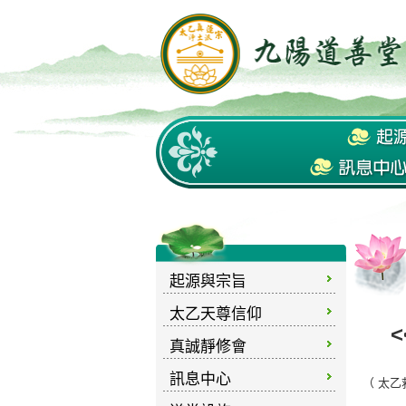
起源與宗旨
太乙天尊信仰
<
真誠靜修會
訊息中心
（ 太乙