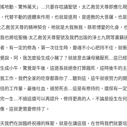
搖地動、驚怖萬天」…只要存唸誦聖號，太乙救苦天尊即應化現
，代替不動的道體來作用，也就是道用，是道教的大菩薩，也是
太乙救苦天尊的精神契合，祂就是大我無我，慈悲博愛的化身，
我也將唸聖機-太乙救苦天尊聖號及我們出版的淨土九問等書籍
道者，有一定的修為，第一次往生時，靈魂不小心把持不住，就
覺說，阿，我怎麼投生成小豬了？就故意去讓母豬壓死…這已經
生成小牛，驚覺是牛後，這道長就絕食打算餓死，這時後牛的主
我工作，我們全家的吃穿都靠你了…聽到這，這牛就很努力的開
倍的工作量，最後吐血，過勞死去…這是有修持的，還保有一定
完一生…不過這還可以再提升，修持更高的人，不論是投生在何
像，這就更需要修持了。
我們在說臨終祝禱的殊聖，就是在講這個，在世時我們就要培