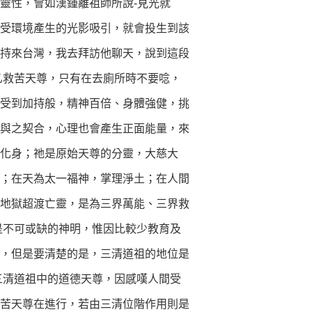
靈性，會如漢鍾離祖師所說-見光就
受環境產生的光影吸引，就會投生到該
持來台灣，我去拜訪他聊天，說到這段
乙救苦天尊，只有在去廁所時不要唸，
受到加持般，精神百倍、身體強健，挑
與之契合，心理也會產生正面能量，來
的化身；祂是原始天尊的分靈，大慈大
；在天為太一福神，掌理淨土；在人間
地獄超渡亡靈，是為三界萬能、三界救
是不可或缺的神明，惟因比較少教育及
，但是要清楚的是，三清道祖的地位是
三清道祖中的道德天尊，因感嘆人間受
苦天尊在進行，若由三清位階作用則是