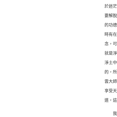
於迷茫
要解脫
的功德
時有
念，可
就是淨
淨土
的，所
雲大師
享受
道，這
我們