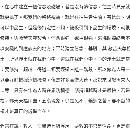
，在心中建立一個信念及磁場，若是沒有這信念，往生時見光就
就更遠了。那我們的臨終祝禱，就是在往生者生前，有信念、明
可以中品生，但是修持定性不夠，被吸引到下品生的環境，就很
在修持，與救苦天尊契合，信念很強，磁場很強，來協助臨終者
以安穩的到應該去的地方；平時建立信念、基礎，與 救苦天尊
土；所以淨土就在我們心中，道就在我們心中，心的淨土就是當
中；要修持、超越、得道…都要經過人這一階段，所以做為人是
以要好好把握這個機會，像是許多高僧大德，都說來世想再來人
…等，只有在作為人時在累功積德，修持超越時才是最快，若是
天福，哪天天福用盡，五衰現象，仍是免不了輪迴之苦。要不斷
樣才是真正的逍遙自在。
常在說，救人一命勝造七級浮屠；要救的不只是性命，更是靈