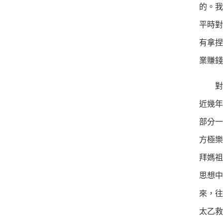
的。我
平時對
有拿捏
業賺
對於
近幾年
部分一
方極樂
拜媽祖
思想中
來，往
太乙救