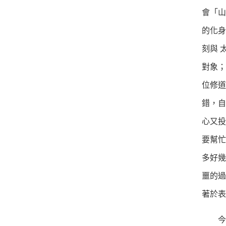
會「山
的化身
刻與 
對象；
位修
錯，自
心又投
要幫忙
多好幾
噩的過
著於表
今天