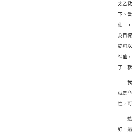
太乙救
下、當
仙」，
為目標
終可以
神仙，
了，就
我們
就是命
性，可
這邊
好，遍