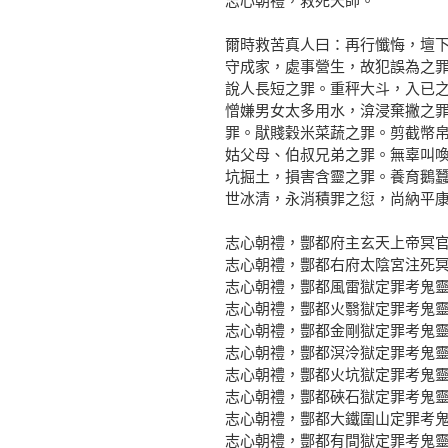
志心朝禮，救死天師。
爾時救苦真人曰：再行懺悔，壇
守成家，處事營生，故犯誤為之
說人長短之罪。重秤大斗，入已
憎嫌男女太多用水，渰浸棄撇之
罪。猒賤穀米菜蔬之罪。剪截幣
姑父母、伯叔兄弟之罪。無辜叫
坑掘土，損害含靈之罪。養育鵝
世冰清，永消積罪之愆，尚納平
志心朝禮，酆都府主玄天上帝冥
志心朝禮，酆都右府太陰宮注死
志心朝禮，酆都風雷獄定罪考鬼
志心朝禮，酆都火翳獄定罪考鬼
志心朝禮，酆都金剛獄定罪考鬼
志心朝禮，酆都溟泠獄定罪考鬼
志心朝禮，酆都火坑獄定罪考鬼
志心朝禮，酆都硤石獄定罪考鬼
志心朝禮，酆都大鐵圍山定罪考鬼
志心朝禮，酆都有間獄定罪考鬼