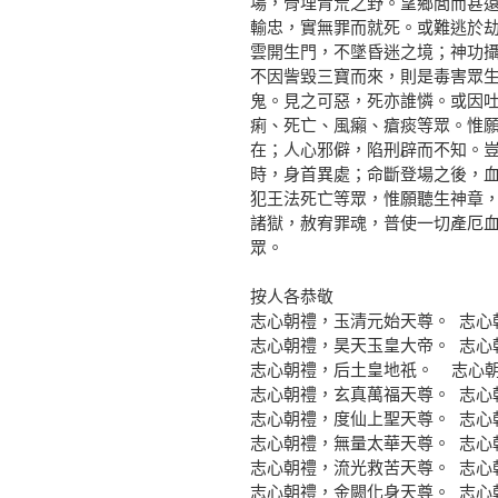
場，骨埋青荒之野。望鄉閭而甚
輸忠，實無罪而就死。或難逃於
雲開生門，不墜昏迷之境；神功
不因訾毀三寶而來，則是毒害眾
鬼。見之可惡，死亦誰憐。或因
痢、死亡、風癩、瘡痰等眾。惟
在；人心邪僻，陷刑辟而不知。
時，身首異處；命斷登場之後，
犯王法死亡等眾，惟願聽生神章
諸獄，赦宥罪魂，普使一切產厄
眾。
按人各恭敬
志心朝禮，玉清元始天尊。 志心
志心朝禮，昊天玉皇大帝。 志心
志心朝禮，后土皇地祇。 志心朝
志心朝禮，玄真萬福天尊。 志心
志心朝禮，度仙上聖天尊。 志心
志心朝禮，無量太華天尊。 志心
志心朝禮，流光救苦天尊。 志心
志心朝禮，金闕化身天尊。 志心