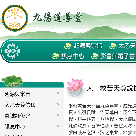
太一救苦天尊說
起源與宗旨
太乙天尊信仰
爾時救苦天尊坐九色蓮臺，威光
真人出班長跪，告天尊曰：臣今
真誠靜修會
獄、岱岳鋒刃十八地獄、大小鐵
凡遇赦恩，皆準仁慈，普霑大澤
訊息中心
號曰硤石之獄。獄之東北，地號