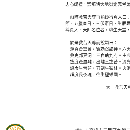
志心朝禮，酆都諸大地獄定罪考
爾時救苦天尊再諭妙行真人曰：
節、五臘直日、三伏齋日、生辰
尊真人、天師名位者，魂生天堂
於是救苦天尊而說頌曰：
運真合靈會，寶勑召諸神。六天
典吏部冥洞，三官執九府。主典
拔度產血難，出離三塗苦。流光
爐炭生青蓮，刀劍生騫林。火池
超度長夜魂，往生極樂國。
太一救苦天尊說拔度