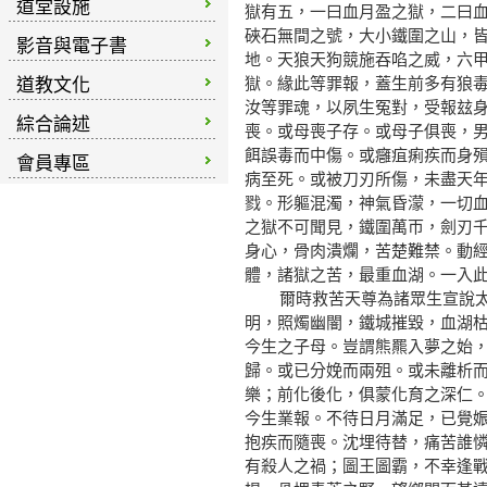
道堂設施
獄有五，一曰血月盈之獄，二曰
硤石無間之號，大小鐵圍之山，
影音與電子書
地。天狼天狗競施吞啗之威，六
道教文化
獄。緣此等罪報，蓋生前多有狼
汝等罪魂，以夙生冤對，受報玆
綜合論述
喪。或母喪子存。或母子俱喪，
餌誤毒而中傷。或癰疽痢疾而身
會員專區
病至死。或被刀刃所傷，未盡天
戮。形軀混濁，神氣昏濛，一切
之獄不可聞見，鐵圍萬帀，劍刃
身心，骨肉潰爛，苦楚難禁。動
體，諸獄之苦，最重血湖。一入
爾時救苦天尊為諸眾生宣說太上
明，照燭幽闇，鐵城摧毀，血湖
今生之子母。豈謂熊羆入夢之始
歸。或已分娩而兩殂。或未離析
樂；前化後化，俱蒙化育之深仁
今生業報。不待日月滿足，已覺
抱疾而隨喪。沈埋待替，痛苦誰
有殺人之禍；圖王圖霸，不幸逢