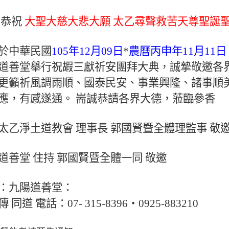
 恭祝
大聖大慈大悲大願 太乙尋聲救苦天尊聖誕
於中華民國
105年12月09日
*
農曆丙申年11月11日
道善堂舉行祝嘏三獻祈安團拜大典，誠摯敬邀各
更籲祈風調雨順、國泰民安、事業興隆、諸事順
應，有感遂通。 耑誠恭請各界大德，蒞臨參香
太乙淨土道教會 理事長 郭國賢暨全體理監事 敬
道善堂 住持 郭國賢暨全體一同 敬邀
：九陽道善堂：
 同道 電話：07- 315-8396‧0925-883210