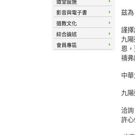
道堂設施
兹為
影音與電子書
道教文化
謹擇
綜合論述
九陽
會員專區
恩，
禱弗
中華
九陽
洽詢
許心傳