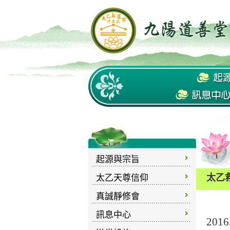
起源與宗旨
太乙
太乙天尊信仰
真誠靜修會
訊息中心
2016