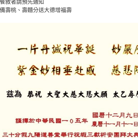
席餐敘者請預先通知
後備壽桃、壽麵分送大德增福壽