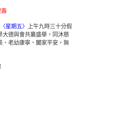
聖壽
 〈星期五〉
上午九時三十分假
界大德與會共襄盛舉，同沐慈
美、老幼康寧、闔家平安，無
邀