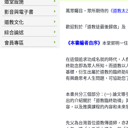
道堂設施
萬眾矚目，眾所期待的
《道教太
影音與電子書
道教文化
歡迎對於「道教徒最後歸宿」及
綜合論述
會員專區
《本書編者自序》
本堂郭明一住
在這個追求功成名就的時代，人
終助念即為眾人所知。而道教以
基礎，衍生出屬於道教的臨終助
有興趣思考人生問題，可協助您
本書共分三個部分：(一) 論文
出的介紹關於「道教臨終助禱」其
容，以及推廣課程的內容和未來發
先父為台灣首位道教傳道師，亦