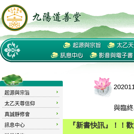
2020
起源與宗旨
太乙天尊信仰
與臨終
真誠靜修會
訊息中心
『新書快訊』！！歡