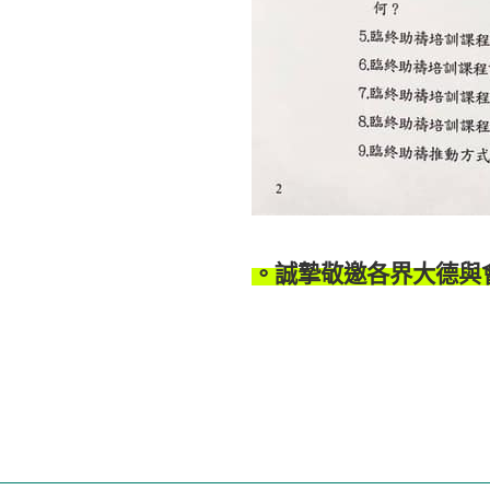
。誠摯敬邀各界大德與