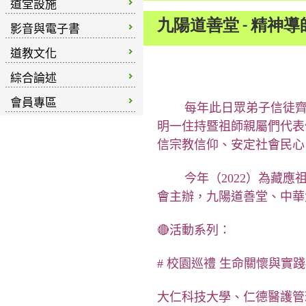
道堂設施
九陽道善堂 - 精神
影音與電子書
道教文化
綜合論述
會員專區
        每年此日眾
明一住持暨祖師親屬們代表
信宗教信仰、安定社會民心
        今年（2022）為藏應祖師百歲冥誕，我們舉辦了「111年藏應祖師百年冥誕」系列之活動，由財團法人藏應宏道基金
會主辦，九陽道善堂、中華
🔴活動系列： 
# 校園巡禮 生命關懷與實踐
大仁科技大學、
仁德醫護管