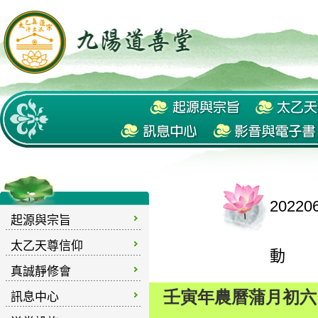
202
起源與宗旨
太乙天尊信仰
動
真誠靜修會
訊息中心
壬寅年農曆蒲月初六