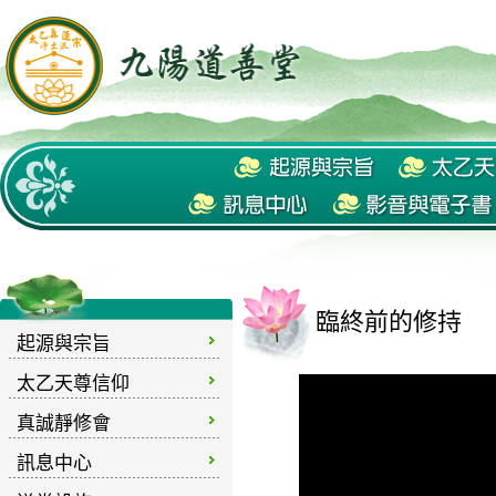
臨終前的修持
起源與宗旨
太乙天尊信仰
真誠靜修會
訊息中心