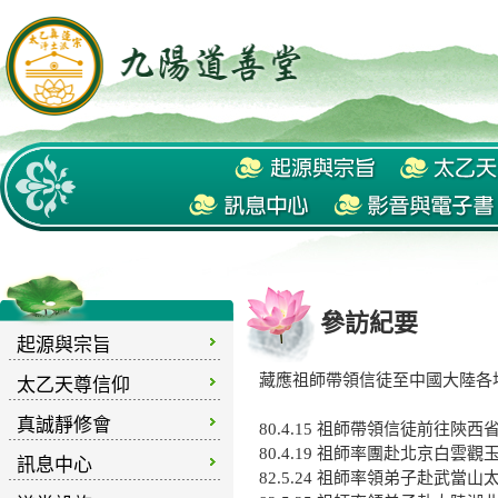
參訪紀要
起源與宗旨
藏應祖師帶領信徒至中國大陸各
太乙天尊信仰
真誠靜修會
80.4.15 祖師帶領信徒前往
80.4.19 祖師率團赴北京白雲
訊息中心
82.5.24 祖師率領弟子赴武