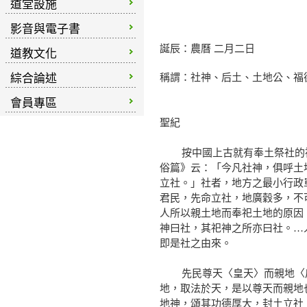
道堂設施
摘自 
影音與電子書
誕辰：農曆 二月二日
道教文化
綜合論述
稱謂：社神、后土、土地公、福
會員專區
聖紀
按中國上古就有奉土祭社的禮
俗篇》云：「今凡社神，俱呼土
立社。」社者，地方之最小行政
君民，先命立社，地廣穀多，不
人所以親土地而奉祀土地的原因
神曰社，其祀神之所亦曰社。…
即是社之由來。
先民尊天〈皇天〉而親地〈后
地，取法於天，是以尊天而親地
地神，頌其功德厚大，封土立社