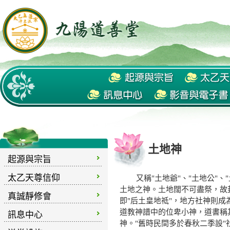
土地神
起源與宗旨
太乙天尊信仰
又稱"土地爺"、"土地公"、"
土地之神。土地闊不可盡祭，故
真誠靜修會
即"后土皇地祗"，地方社神則
道教神譜中的位卑小神，道書稱其
訊息中心
神。"舊時民間多於春秋二季設"