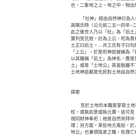
也，二象地之上，地之中，物出
「社神」經由自然神衍為人格
高陽氏時〈公元前二五一四年~
此之後世人乃以「社」為「后土
實列受氏姓，討為上公，祀為貴
土正曰后土。…共工氏有子曰句
「上公」，於是祀神就被稱為「
以其職稱「后土」為神名，應是
土」或是「土地公」其皆脫離不
土地神這都是先民對土地由自然
探索
至於土地的本職是掌管土地行
杖，或執如意或執元寶，這可見
視同財神奉祀；祂是自然崇拜中
理；另方面，某些地方風俗，於
地公」也兼領陰差之職，佐理亡