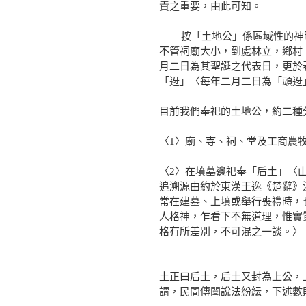
責之重要，由此可知。
按「土地公」係區域性的神明
不管祠廟大小，到處林立，鄉村
月二日為其聖誕之代表日，更於
「迓」〈每年二月二日為「頭迓
目前我們奉祀的土地公，約二種
〈1〉廟、寺、祠、堂及工商農
〈2〉在墳墓邊祀奉「后土」〈
追溯源由約於東漢王逸《楚辭》
常在建墓、上墳或舉行喪禮時，
人格神，乍看下不無道理，惟實
格有所差別，不可混之一談。〉
土正曰后土，后土又封為上公，
謂，民間傳聞說法紛紜，下述數