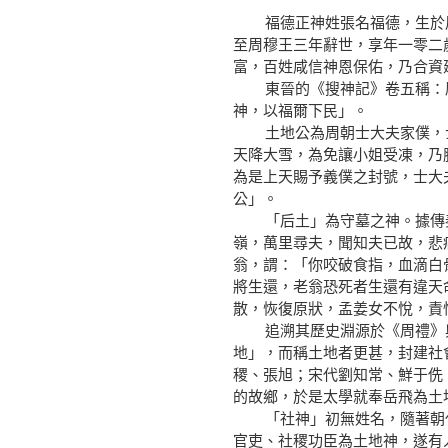
福德正神姓張名福德，生於周
至周穆王三年辭世，享年一零二
富，百姓咸信神恩保佑，乃合資
東晉的《搜神記》卷五稱：廣
神，以福爾下民」。
土地公為周朝士大夫家僕，士
天降大雪，為免讓小姐受凍，乃
為是上天賜予義僕之封號，士大
公」。
「后土」為守墓之神。據傳秦
嶺，萬里尋夫，聞知夫已故，悲
翁，謂：「你咬破食指，血滴白
將生還，老翁恐死者生還有違天
散，恢復原狀，孟姜女不悅，責
追溯其歷史淵源於《周禮》與
地」，而稱土地者更甚，封建社
稷、張旭；宋代劉知常、鮮于侁
的故鄉，於是太學就奉岳飛為土
「社神」初無姓名，隨著朝代
官吏、社稷功臣為土地神，遂有