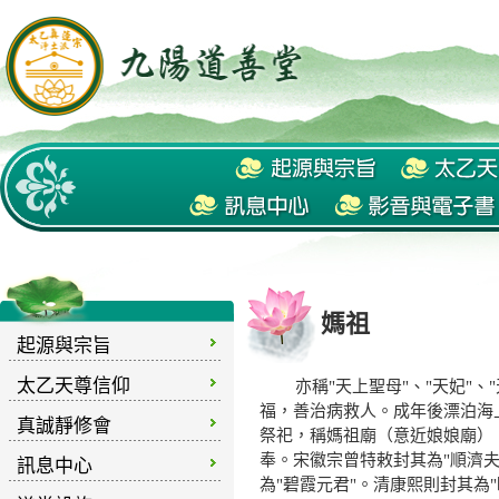
媽祖
起源與宗旨
太乙天尊信仰
亦稱"天上聖母"、"天妃"、"
福，善治病救人。成年後漂泊海
真誠靜修會
祭祀，稱媽祖廟（意近娘娘廟）
奉。宋徽宗曾特敕封其為"順濟夫
訊息中心
為"碧霞元君"。清康熙則封其為