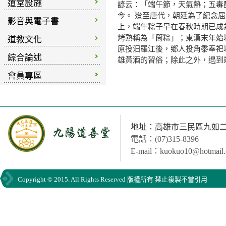
道堂設施
諺云：「端午節，天氣熱；五毒
今。 迨至唐代，朝廷為了紀念
影音與電子書
上，端午粽子早在春秋時期已成
烤熟稱為「筒粽」；東漢末年始
道教文化
原投汨羅江後，鄉人投角黍奉祀
綜合論述
雄黃酒的習俗；除此之外，遇到
會員專區
中華道
地址：高雄市三民區九如二路
電話：(07)315-8396
E-mail：kuokuo10@hotmail
Copyright © 2015. All Rights Reserved 版權所有 禁止複製不當引用