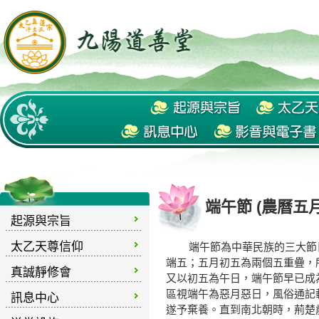
端午節 (農曆五
起源與宗旨
太乙天尊信仰
端午節為中華民族的三大節日
端五；五月初五為兩個五重疊，
真誠靜修會
又以初五為午日，端午節早已成
區視端午為惡月惡日，風俗通記載
訊息中心
遂予棄養。直到南北朝時，荊楚