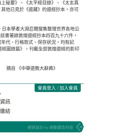
無上秘要》、《太平經目錄》、《太玄真
。其他已見於《道藏》的道經抄本，亦可
日本學者大淵忍爾搜集整理世界各地公
)。該書著錄敦煌道經抄本四百九十六件，
寫年代、行格款式、保存狀況，均有記
煌道經圖錄篇》，刊載全部敦煌道經的影印
大辭典》
會員登入 / 加入會員
A
資訊
連結
網頁設計 by 網動廣告科技