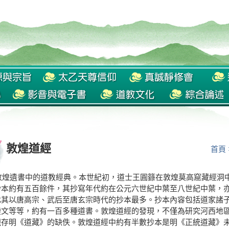
敦煌道經
首頁
遺書中的道教經典。本世紀初，道士王圓籙在敦煌莫高窟藏經洞中
抄本約有五百餘件，其抄寫年代約在公元六世紀中葉至八世紀中葉，
尤其以唐高宗、武后至唐玄宗時代的抄本最多。抄本內容包括道家諸
變文等等，約有一百多種道書。敦煌道經的發現，不僅為研究河西地
現存明《道藏》的缺佚。敦煌道經中約有半數抄本是明《正統道藏》