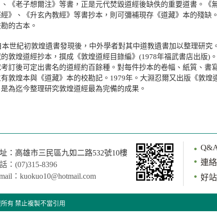
》、《老子想爾注》等書，正是元代焚毀道經後缺佚的重要道書。《
際經》、《升玄內教經》等書抄本，則可彌補現存《道藏》本的殘缺
校勘的古本。
世紀初敦煌遺書發現後，中外學者對其中道教遺書加以整理研究。
的敦煌道經抄本，撰成《敦煌道經目錄編》(1978年福武書店出版
究考訂後可定出書名的道經約百餘種。對每件抄本的卷幅、紙質、書
並有敦煌本與《道藏》本的校勘記。1979年。大淵忍爾又出版《敦
。是為迄今整理研究敦煌道經最為完備的成果。
摘自 《中華道教
Q&
址：高雄市三民區九如二路532號10樓
連絡
話：(07)315-8396
mail：kuokuo10@hotmail.com
好站
erved 版權所有 禁止複製不當引用