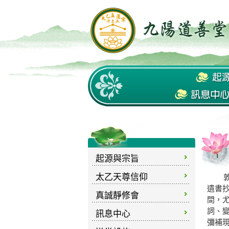
起源與宗旨
太乙天尊信仰
敦煌
遺書
真誠靜修會
間，
詞、
訊息中心
彌補