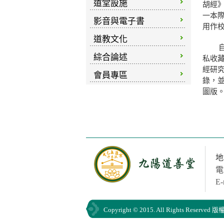
道堂設施
胡經
一本
影音與電子書
用作
道教文化
自本
綜合論述
私收藏
經研
會員專區
錄，
圖版
地
電
E-
Copyright © 2015. All Rights Res