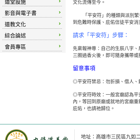
道堂設施
文化流傳至今。
影音與電子書
「平安符」的種類與派別繁多
到危難時保護、庇佑信徒平安消
道教文化
請求「平安符」步驟：
綜合論述
會員專區
先稟報神尊：自己的生辰八字、
三圈過香火後，即可隨身攜帶或
留意事項
◎平安符禁忌：勿折損、借人、
◎平安符時效：一般宮廟認為平
內，等回到原廟或就地的宮廟重
庇佑，也請祂歸位。
地址：高雄市三民區九如二路