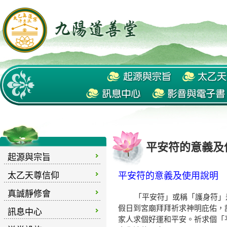
平安符的意義及
起源與宗旨
太乙天尊信仰
平安符的意義及使用說明
真誠靜修會
「平安符」或稱「護身符」是
假日到宮廟拜拜祈求神明庇佑，
訊息中心
家人求個好運和平安。祈求個「